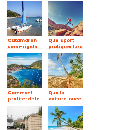
comment
Guadeloupe a
passer de
portee de
bonnes
bourse !
vacances en
famille ?
Catamaran
Quel sport
semi-rigide :
pratiquer lors
quels sont
de vos
ses
vacances
avantages ?
d’ete ?
Comment
Quelle
profiter de la
voiture louee
Guadeloupe
pendant
avec un petit
votre sejour
budget ?
en
Martinique?