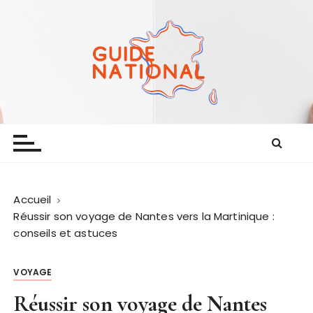
P
a
s
s
e
r
a
Guide national
Le guide de la bonne actualité
u
c
o
n
t
Accueil
Réussir son voyage de Nantes vers la Martinique :
e
conseils et astuces
n
u
VOYAGE
Réussir son voyage de Nantes