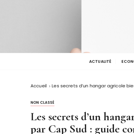
P
a
s
s
e
r
a
Le guide de la bonne actualité
Guide national
u
ACTUALITÉ
ECON
c
o
n
t
Accueil
Les secrets d’un hangar agricole b
e
n
NON CLASSÉ
u
Les secrets d’un hanga
par Cap Sud : guide c