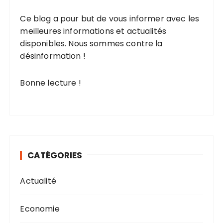
l
Ce blog
a pour but de vous informer avec les
i
meilleures informations
et
actualités
c
disponibles
. Nous sommes contre la
a
désinformation !
t
i
Bonne lecture !
o
n
s
CATÉGORIES
Actualité
Economie