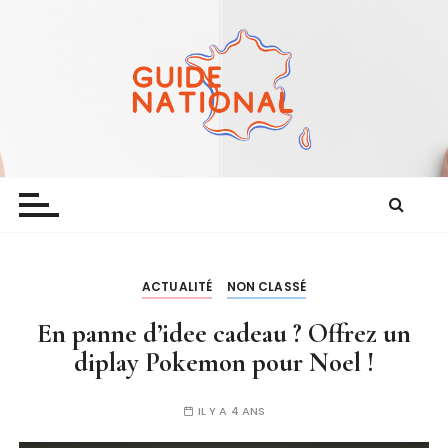
P
a
s
s
e
r
a
Guide national
Le guide de la bonne actualité
u
c
o
n
t
ACTUALITÉ
NON CLASSÉ
e
En panne d’idee cadeau ? Offrez un
n
diplay Pokemon pour Noel !
u
IL Y A 4 ANS