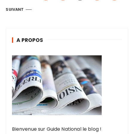
g
SUIVANT
i
n
a
A PROPOS
t
i
o
n
d
e
s
p
u
b
Bienvenue sur Guide National le blog !